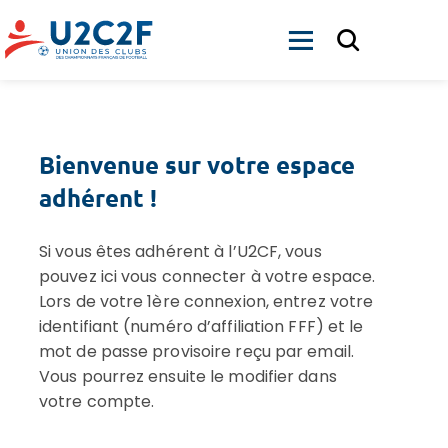
ACCUEIL
NOUS CONNAÎTRE
SERVICES
Bienvenue sur votre espace
PARTENAIRES
adhérent !
ACTUALITÉS
Si vous êtes adhérent à l’U2CF, vous
CONTACT
pouvez ici vous connecter à votre espace.
OFFRE D’EMPLOI CLUBS
Lors de votre 1ère connexion, entrez votre
identifiant (numéro d’affiliation FFF) et le
ADHÉRER
mot de passe provisoire reçu par email.
Vous pourrez ensuite le modifier dans
SE CONNECTER
votre compte.