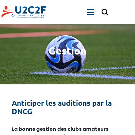
ACCUEIL
NOUS CONNAÎTRE
SERVICES
Gestion
PARTENAIRES
ACTUALITÉS
CONTACT
OFFRE D’EMPLOI CLUBS
ADHÉRER
Anticiper les auditions par la
DNCG
SE CONNECTER
La bonne gestion des clubs amateurs